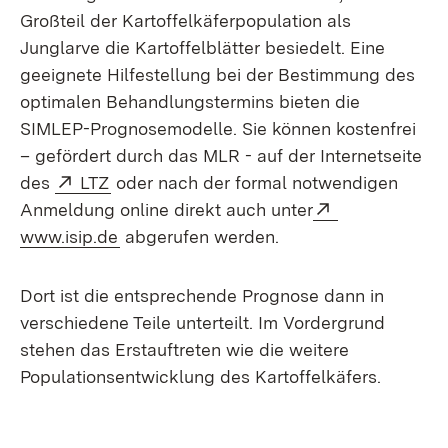
Großteil der Kartoffelkäferpopulation als
Junglarve die Kartoffelblätter besiedelt. Eine
geeignete Hilfestellung bei der Bestimmung des
optimalen Behandlungstermins bieten die
SIMLEP-Prognosemodelle. Sie können kostenfrei
– gefördert durch das MLR - auf der Internetseite
Extern:
(Öffnet in neuem Fenster)
des
LTZ
oder nach der formal notwendigen
Extern:
Anmeldung online direkt auch unter
(Öffnet in neuem Fenster)
www.isip.de
abgerufen werden.
Dort ist die entsprechende Prognose dann in
verschiedene Teile unterteilt. Im Vordergrund
stehen das Erstauftreten wie die weitere
Populationsentwicklung des Kartoffelkäfers.