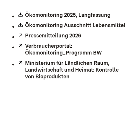
Download:
Ökomonitoring 2025, Langfassung
(Öffnet 
Download:
Ökomonitoring Ausschnitt Lebensmittel
(Ö
Extern:
Pressemitteilung 2026
(Öffnet in neuem Fe
Extern:
Verbraucherportal:
Ökomonitoring_Programm BW
(Öffnet in 
Extern:
Ministerium für Ländlichen Raum,
Landwirtschaft und Heimat: Kontrolle
von Bioprodukten
(Öffnet in neuem Fenster