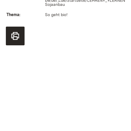
bw.de/,Lde/Startseite/LEHREN+_+LERNEN/
Sojaanbau
Thema:
So geht bio!