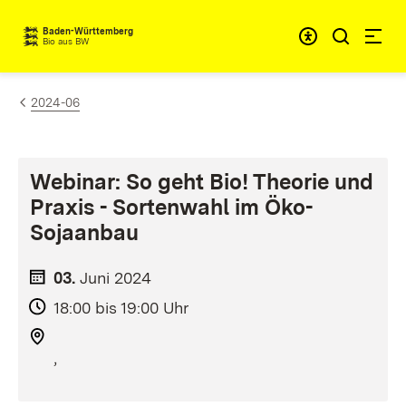
Zum Inhalt springen
Baden-Württemberg
Bio aus BW
2024-06
Webinar: So geht Bio! Theorie und
Praxis - Sortenwahl im Öko-
Sojaanbau
03.
Juni
2024
18:00 bis 19:00 Uhr
,