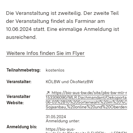
Die Veranstaltung ist zweiteilig. Der zweite Teil
der Veranstaltung findet als Farminar am
10.06.2024 statt. Eine einmalige Anmeldung ist
ausreichend.
Weitere Infos finden Sie im Flyer
Teilnahmebetrag:
kostenlos
Veranstalter:
KÖLBW und ÖkoNetzBW
Extern:
https://bio-aus-bw.de/site/pbs-bw-mlr-ro
Veranstalter
153306090/MLR.Dachmandant/Oekoportal/K
06-03%2B10%20Sortenwahl%20im%20%C3%
Website:
Sojaanbau,%20online%20und%20Oberderding
31.05.2024
Anmeldung unter:
Anmeldung bis:
https://bio-aus-