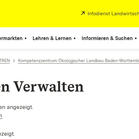
Extern:
Infodienst Landwirtsc
ermarkten
Lehren & Lernen
Informieren & Suchen
TREN
Kompetenzzentrum Ökologischer Landbau Baden-Württemb
en Verwalten
en angezeigt.
n
zeigt.