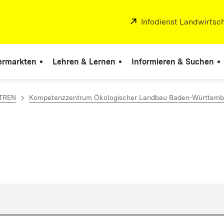
Extern:
Infodienst Landwirtsc
ermarkten
Lehren & Lernen
Informieren & Suchen
TREN
Kompetenzzentrum Ökologischer Landbau Baden-Württemb