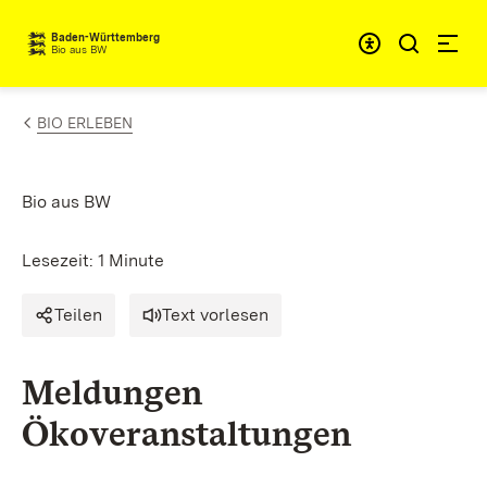
Zum Inhalt springen
Baden-Württemberg
Bio aus BW
BIO ERLEBEN
Bio aus BW
Lesezeit: 1 Minute
Teilen
Text vorlesen
Meldungen
Ökoveranstaltungen