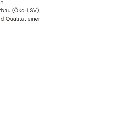
en
rbau (Öko-LSV),
d Qualität einer