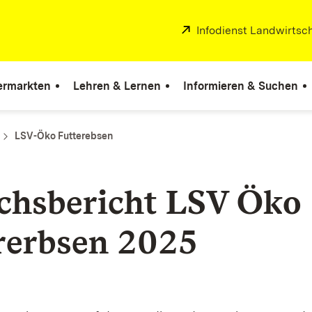
Extern:
Infodienst Landwirtsc
ermarkten
Lehren & Lernen
Informieren & Suchen
LSV-Öko Futterebsen
chsbericht LSV Öko
rerbsen 2025