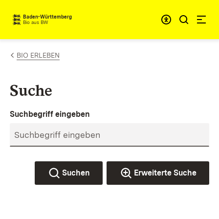
Zum Inhalt springen
Baden-Württemberg
Bio aus BW
BIO ERLEBEN
Suche
Suchbegriff eingeben
Suchen
Erweiterte Suche