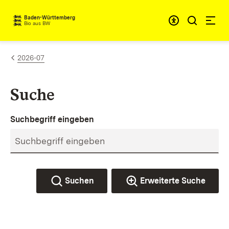
Zum Inhalt springen
Baden-Württemberg
Bio aus BW
2026-07
Suche
Suchbegriff eingeben
Suchen
Erweiterte Suche