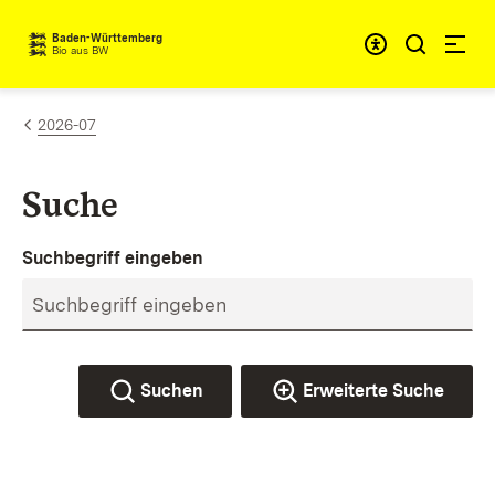
Zum Inhalt springen
Baden-Württemberg
Bio aus BW
2026-07
Suche
Suchbegriff eingeben
Suchen
Erweiterte Suche