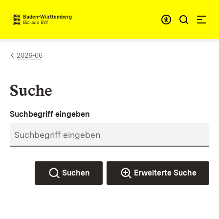
Zum Inhalt springen
Baden-Württemberg
Bio aus BW
2026-06
Suche
Suchbegriff eingeben
Suchen
Erweiterte Suche