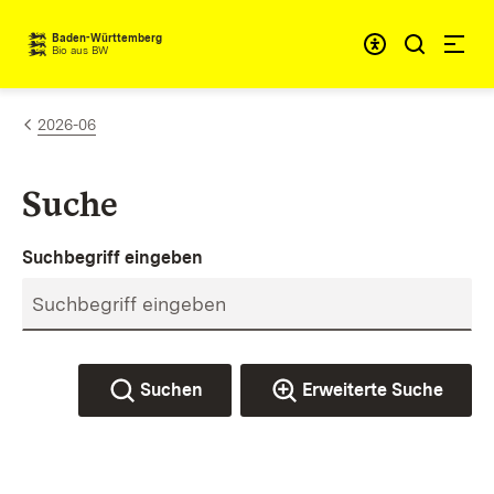
Zum Inhalt springen
Baden-Württemberg
Bio aus BW
2026-06
Suche
Suchbegriff eingeben
Suchen
Erweiterte Suche