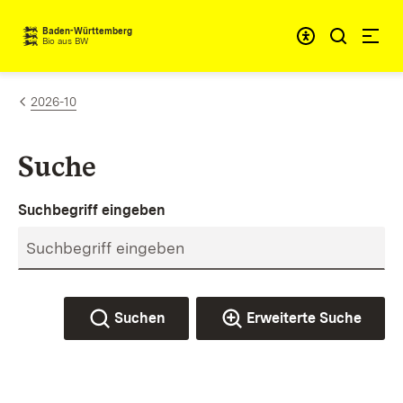
Zum Inhalt springen
Baden-Württemberg
Bio aus BW
2026-10
Suche
Suchbegriff eingeben
Suchen
Erweiterte Suche