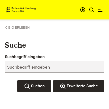
Zum Inhalt springen
Baden-Württemberg
Bio aus BW
BIO ERLEBEN
Suche
Suchbegriff eingeben
Suchen
Erweiterte Suche