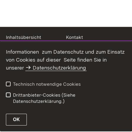
Inhaltsübersicht
Kontakt
Erklärung zur
Datenschutz
Informationen zum Datenschutz und zum Einsatz
Barrierefreiheit
von Cookies auf dieser Seite finden Sie in
Benutzungshinweise
Impressum
unserer
Datenschutzerklärung
Technisch notwendige Cookies
Drittanbieter-Cookies (Siehe
Link zur Website des MLR Baden-Württemberg
Datenschutzerklärung.)
OK