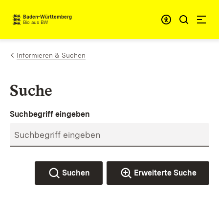
Zum Inhalt springen
Baden-Württemberg
Bio aus BW
Informieren & Suchen
Suche
Suchbegriff eingeben
Suchen
Erweiterte Suche