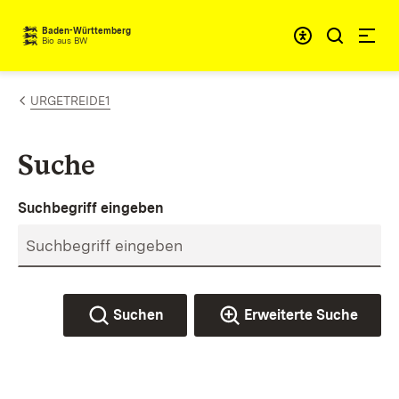
Zum Inhalt springen
Baden-Württemberg
Bio aus BW
URGETREIDE1
Suche
Suchbegriff eingeben
Suchen
Erweiterte Suche