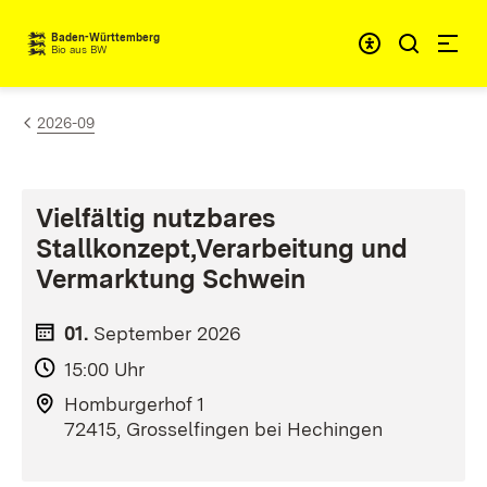
Zum Inhalt springen
Baden-Württemberg
Bio aus BW
2026-09
Vielfältig nutzbares
Stallkonzept,Verarbeitung und
Vermarktung Schwein
01.
September
2026
15:00 Uhr
Homburgerhof 1
72415, Grosselfingen bei Hechingen