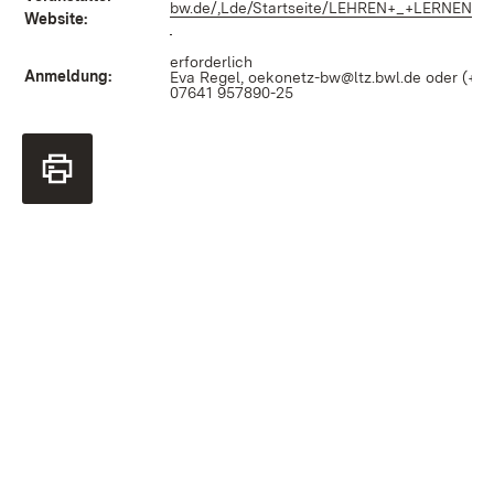
bw.de/,Lde/Startseite/LEHREN+_+LERNEN/Ka
Website:
(Öffnet in neuem Fenster)
erforderlich
Anmeldung:
Eva Regel,
oekonetz-bw@ltz.bwl.de
oder (+49
07641 957890-25