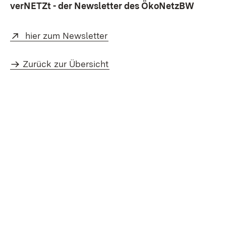
verNETZt - der Newsletter des ÖkoNetzBW
Extern:
(Öffnet in neuem Fenster)
hier zum Newsletter
Zurück zur Übersicht